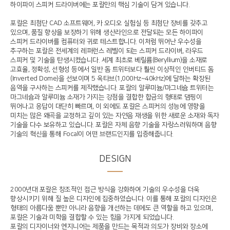
하이파이 스피커 드라이버에는 포칼만의 핵심 기술이 담겨 있습니다.
포칼은 최첨단 CAD 소프트웨어, 카 오디오 실험실 등 최첨단 장비를 갖추고
있으며, 품질 향상을 보장하기 위해 생산라인으로 전달되는 모든 하이파이
스피커 드라이버를 컴퓨터와 귀로 테스트합니다. 이처럼 뛰어난 우수성을
추구하는 포칼은 전세계의 레퍼런스 레벨이 되는 스피커 드라이버, 라우드
스피커 및 기술을 탄생시켰습니다. 세계 최초로 베릴륨(Beryllium)을 소재로
고효율, 정확성, 선형성 등에서 일반 돔 트위터보다 훨씬 이상적인 인버티드 돔
(Inverted Dome)을 선보이며 5 옥타브(1,000Hz~40kHz)에 달하는 확장된
음역을 구사하는 스피커를 제작했습니다. 포칼의 알루미늄/마그네슘 트위터는
마그네슘과 알루미늄 소재가 가지는 강점을 결합한 합금의 형태로 댐핑이
뛰어나고 응답이 대단히 빠르며, 이 외에도 포칼은 스피커의 성능에 영향을
미치는 많은 왜곡을 교정하고 깊이 있는 자연음 재생을 위한 새로운 소재와 독자
기술을 다수 보유하고 있습니다. 포칼은 자체 음향 기술을 자랑스러워하며 음향
기술의 혁신을 통해 Focal이 어떤 브랜드인지를 입증해줍니다.
DESIGN​
2000년대 포칼은 창조적인 접근 방식을 강화하여 기술의 우수성을 더욱
향상시키기 위해 질 높은 디자인에 집중하였습니다. 이를 통해 포칼의 디자인은
형태의 아름다움 뿐만 아니라 음향을 개선하는 데에도 큰 역할을 하고 있으며,
포칼은 기술과 미학을 결합할 수 있는 힘을 가지게 되었습니다.
포칼의 디자이너와 엔지니어는 제품을 만드는 목적과 의도가 장비와 장소에