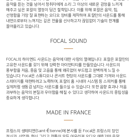
음악을 듣는 것을 넘어서 청취자에게 소리 그 이상의 새로운 감정을 느끼게
해주고 싶은 포칼의 열정이 담긴 철학입니다. 이를 위해 포칼은 음악, 힘,
선명함을 가장 잘 표현하는 오디오 장비를 제작하여 포칼만의 사운드를 통해
내면으로부터 느껴지는 깊은 전율을 선사하고자 끊임없이 기술의 한계를
끌어올리고 있습니다.
FOCAL SOUND​
FOCAL의 하이엔드 사운드는 음악에 대한 사랑의 열매입니다. 포칼은 포칼만의
고유한 사운드를 갖기 위해 강력한 아이덴티티를 만들었습니다. 사운드의
풍부함을 저음, 중음 및 고음을 통해 왜곡없이 부드럽고 완벽하게 느낄 수
있습니다. Focal은 스튜디오나 콘서트 현장의 사운드를 그대로 가져와 사운드
스테이지를 재현하려고 노력하며, 포칼의 홈 시네마 시스템 등 스피커를 통해
실제처럼 생동감 넘치는 사운드를 들으실 수 있습니다. 또한 음향 효과나 저음
과부하는 음악의 본질과 우아함을 해칠 수 있다고 생각하여 사운드의 중립성을
중요하게 생각합니다.
MADE IN FRANCE​
프랑스의 생테티엔(Saint-Étienne)에 본사를 둔 Focal은 프랑스의 장인
정신과, 산업화, 혁신 그리고 전통이 모두 어우러져 오디오 애호가와 음악