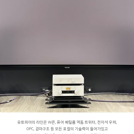
유토피아의 라인은 W콘, 퓨어 베릴륨 역돔 트위터, 전자석 우퍼,
OPC, 감마구조 등 모든 포칼의 기술력이 들어가있고