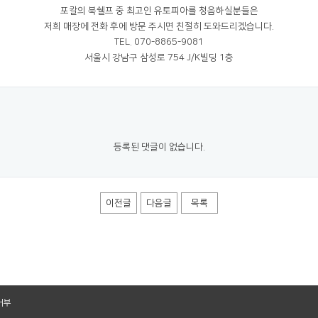
포칼의 북쉘프 중 최고인 유토피아를 청음하실분들은
저희 매장에 전화 후에 방문 주시면 친절히 도와드리겠습니다.
TEL. 070-8865-9081
서울시 강남구 삼성로 754 J/K빌딩 1층
등록된 댓글이 없습니다.
이전글
다음글
목록
거부