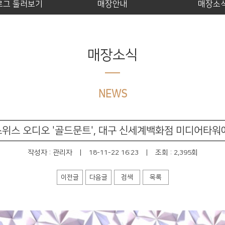
로그 둘러보기
매장안내
매장소
매장소식
NEWS
 스위스 오디오 '골드문트', 대구 신세계백화점 미디어타
작성자 :
관리자
|
18-11-22 16:23
|
조회 : 2,395회
이전글
다음글
검색
목록