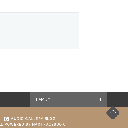
+
FAMILY
K
AUDIO GALLERY BLOG
L POWERED BY NAIM FACEBOOK