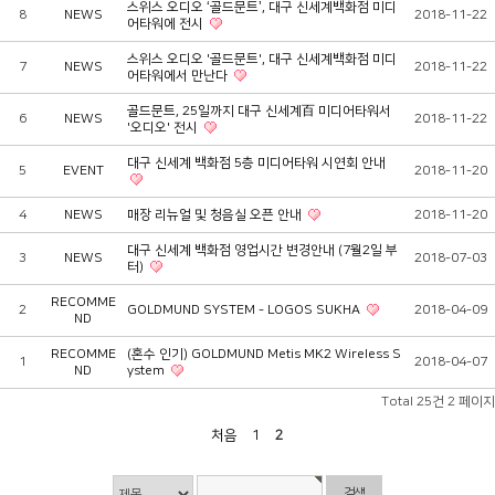
스위스 오디오 ‘골드문트’, 대구 신세계백화점 미디
8
NEWS
2018-11-22
어타워에 전시
스위스 오디오 '골드문트', 대구 신세계백화점 미디
7
NEWS
2018-11-22
어타워에서 만난다
골드문트, 25일까지 대구 신세계百 미디어타워서
6
NEWS
2018-11-22
'오디오' 전시
대구 신세계 백화점 5층 미디어타워 시연회 안내
5
EVENT
2018-11-20
4
NEWS
매장 리뉴얼 및 청음실 오픈 안내
2018-11-20
대구 신세계 백화점 영업시간 변경안내 (7월2일 부
3
NEWS
2018-07-03
터)
RECOMME
2
GOLDMUND SYSTEM - LOGOS SUKHA
2018-04-09
ND
RECOMME
(혼수 인기) GOLDMUND Metis MK2 Wireless S
1
2018-04-07
ND
ystem
Total 25건
2 페이지
처음
1
2