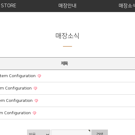
P STORE
매장안내
매장소
매장소식
제목
tem Configuration
em Configuration
tem Configuration
m Configuration