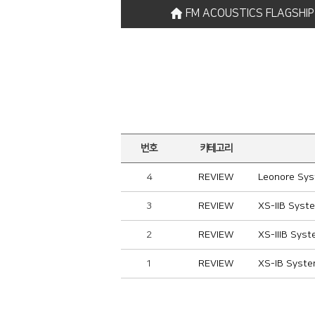
FM ACOUSTICS FLAGSHI
번호
카테고리
4
REVIEW
Leonore Sys
3
REVIEW
XS-IIB Syst
2
REVIEW
XS-IIIB Sys
1
REVIEW
XS-IB Syste