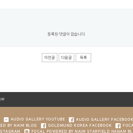
등록된 댓글이 없습니다.
이전글
다음글
목록
거부
AUDIO GALLERY YOUTUBE
AUDIO GALLERY FACEBOO
ED BY NAIM BLOG
GOLDMUND KOREA FACEBOOK
FOCA
NSTAGRAM
FOCAL POWERED BY NAIM STARFIELD HANAM B