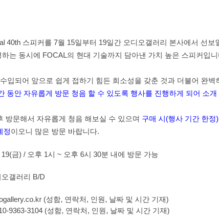
al 40th
스피커를
7
월
15
일부터
19
일간 오디오갤러리 본사에서 선보
영하는 동시에
FOCAL
의 현대 기술까지 담아낸 가치 높은 스피커입
 수입되어 앞으로 쉽게 접하기 힘든 희소성을 갖춘 것과 더불어 완벽
간 동안 자유롭게 방문 청음 할 수 있도록 행사를 진행하게 되어 소개
 후 방문해서 자유롭게 청음 해보실 수 있으며
구매 시
(
행사 기간 한정
예정
이오니 많은 방문 바랍니다
.
 19(
금
) /
오후
1
시
~
오후
6
시
30
분 내에 방문 가능
디오갤러리
B/D
gallery.co.kr (
성함
,
연락처
,
인원
,
날짜 및 시간 기재
)
010-9363-3104 (
성함
,
연락처
,
인원
,
날짜 및 시간 기재
)