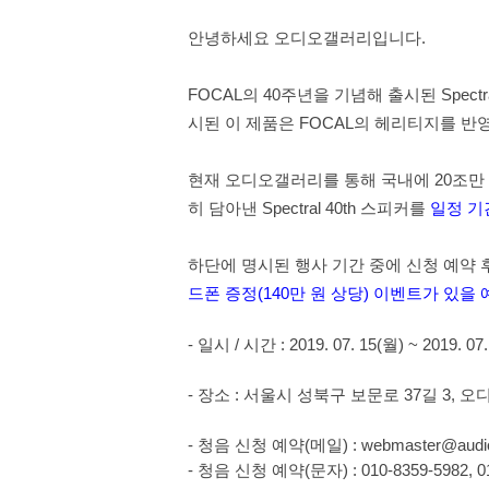
안녕하세요 오디오갤러리입니다
.
FOCAL
의
40
주년을 기념해 출시된
Spectr
시된 이 제품은
FOCAL
의 헤리티지를 반
현재 오디오갤러리를 통해 국내에
20
조만
히 담아낸
Spectral 40th
스피커를
일정 기
하단에 명시된 행사 기간 중에 신청 예약
드폰 증정
(140
만 원 상당
)
이벤트가 있을 
-
일시
/
시간
: 2019. 07. 15(
월
) ~ 2019. 07.
-
장소
:
서울시 성북구 보문로
37
길
3,
오
-
청음 신청 예약
(
메일
) : webmaster@audio
-
청음 신청 예약
(
문자
) : 010-8359-5982, 