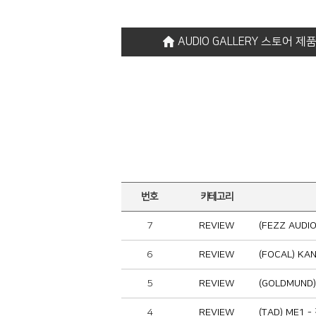
AUDIO GALLERY 스토어 
번호
카테고리
7
REVIEW
(FEZZ AUD
6
REVIEW
(FOCAL) 
5
REVIEW
(GOLDMUN
4
REVIEW
(TAD) ME