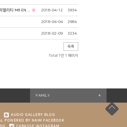
피델리티 M8 EN…
2018-04-12
3934
2018-04-04
2984
2018-02-09
3234
목록
Total 7건
1 페이지
+
FAMILY
K
AUDIO GALLERY BLOG
L POWERED BY NAIM FACEBOOK
LOG
CABASSE INSTAGRAM