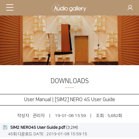
DOWNLOADS
SUPPORT
User Manual | [SIM2] NERO 4S User Guide
작성자 :
관리자
|
19-01-08 15:59
|
조회 : 5,682회
SIM2 NERO4S User Guide.pdf
(3.2M)
45회 다운로드
DATE : 2019-01-08 15:59:15