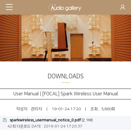
DOWNLOADS
SUPPORT
User Manual | [FOCAL] Spark Wireless User Manual
작성자 :
관리자
|
19-01-24 17:20
|
조회 : 5,860회
sparkwireless_usermanual_notice_0.pdf
(2.1M)
42회 다운로드
DATE : 2019-01-24 17:20:37