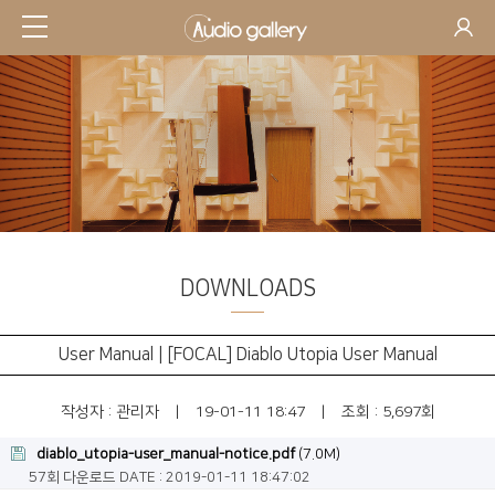
DOWNLOADS
SUPPORT
User Manual | [FOCAL] Diablo Utopia User Manual
작성자 :
관리자
|
19-01-11 18:47
|
조회 : 5,697회
diablo_utopia-user_manual-notice.pdf
(7.0M)
57회 다운로드
DATE : 2019-01-11 18:47:02