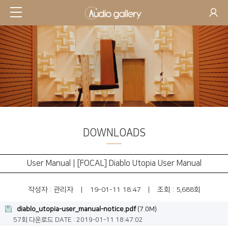
DOWNLOADS
SUPPORT
User Manual | [FOCAL] Diablo Utopia User Manual
작성자 :
관리자
|
19-01-11 18:47
|
조회 : 5,688회
diablo_utopia-user_manual-notice.pdf
(7.0M)
57회 다운로드
DATE : 2019-01-11 18:47:02