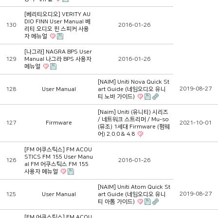
[베리티오디오] VERITY AU
DIO FINN User Manual 베
130
2016-01-26
리티 오디오 핀 스피커 사용
자 메뉴얼
[나그라] NAGRA BPS User
129
Manual 나그라 BPS 사용자
2016-01-26
메뉴얼
[NAIM] Uniti Nova Quick St
2019-08-27
128
User Manual
art Guide (네임오디오 유니
티 노바 가이드)
[Naim] Uniti (유니티) 시리즈
/ 네트워크 스트리머 / Mu-so
127
Firmware
2021-10-01
(뮤조) 1세대 Firmware (펌웨
어) 2.0.0 & 4.8
[FM 어쿠스틱스] FM ACOU
STICS FM 155 User Manu
126
2016-01-26
al FM 어쿠스틱스 FM 155
사용자 메뉴얼
[NAIM] Uniti Atom Quick St
2019-08-27
125
User Manual
art Guide (네임오디오 유니
티 아톰 가이드)
[FM 어쿠스틱스] FM ACOU