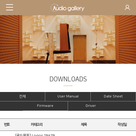
DOWNLOADS
SUPPORT
전체
User Manual
Date Sheet
Firmware
Driver
번호
카테고리
제목
작성일
[골드문트] Logos 1N+2N