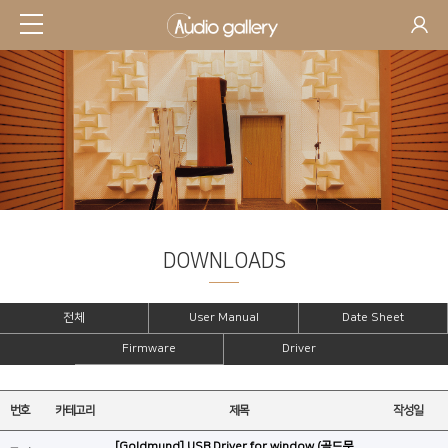
DOWNLOADS
SUPPORT
전체
User Manual
Date Sheet
Firmware
Driver
번호
카테고리
제목
작성일
[Goldmund] USB Driver for window (골드문