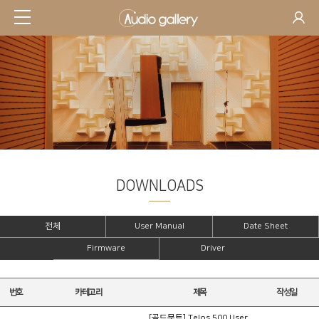
DOWNLOADS
SUPPORT
전체
User Manual
Date Sheet
Firmware
Driver
번호
카테고리
제목
작성일
[골드문트] Telos 500 User