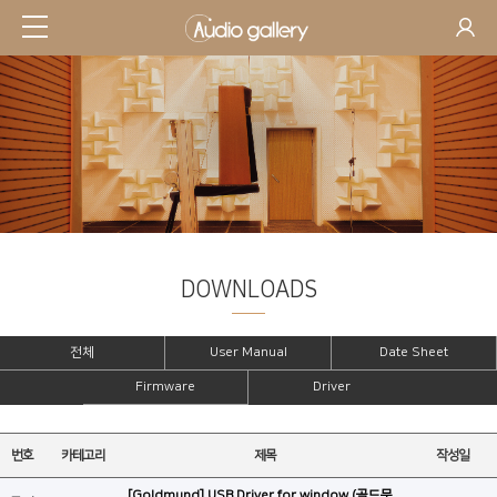
DOWNLOADS
SUPPORT
전체
User Manual
Date Sheet
Firmware
Driver
번호
카테고리
제목
작성일
[Goldmund] USB Driver for window (골드문