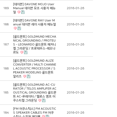
[데이븐] DAVONE MOJO User
189
Manual 데이븐 모조 사용자 메뉴
2016-01-26
얼
[데이븐] DAVONE RAY User M
188
anual 데이븐 레이 사용자 메뉴얼
2016-01-26
[골드문트] GOLDMUND MECHA
NICAL GROUNDING / PROTEU
187
S - LEONARDO 골드문트 메커니
2016-01-26
컬 그라운딩 / 프로테우스-레오나
르도
[골드문트] GOLDMUND ALIZE
CONVERTER / MULTI CHANNE
186
L ACOUSTIC PROCESSOR / S
2016-01-26
PEAKER MODELING 골드문트
알리즈
[골드문트] GOLDMUND AC-CU
RATOR / TELOS AMPLIFER AC
185
OUSTICAL GROUNDING 골드문
2016-01-26
트 AC-큐레이터 / 텔로스 앰프 어
쿠스티컬 그라운딩
[FM 어쿠스틱스] FM ACOUSTIC
184
S SPEAKER CABLES FM 어쿠
2016-01-26
스틱스 스피커 케이블