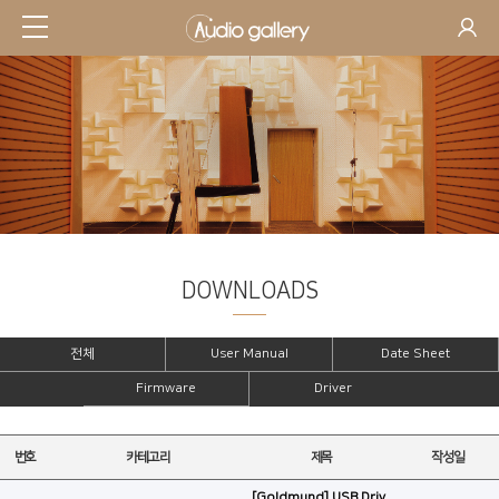
DOWNLOADS
SUPPORT
전체
User Manual
Date Sheet
Firmware
Driver
번호
카테고리
제목
작성일
[Goldmund] USB Driv