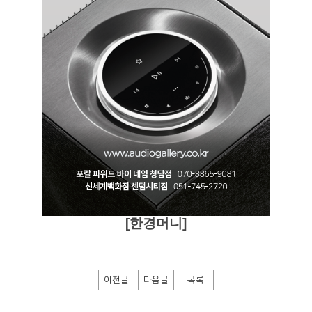
[한경머니
]
​
이전글
다음글
목록