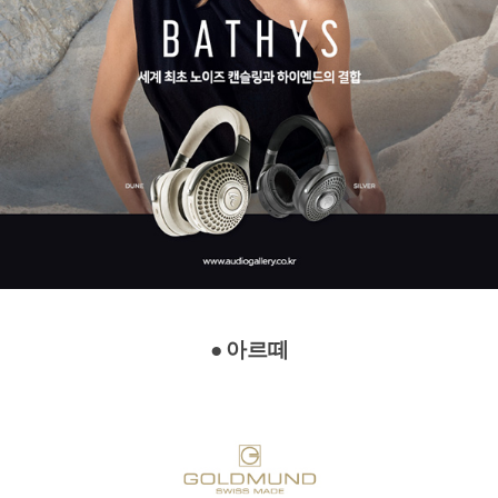
●
아르떼
​