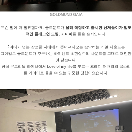
GOLDMUND GAIA
무슨 말이 더 필요할까요
.
골드문트가
올해 작정하고 출시한 신제품이자 압도
적인 플래그쉽 모델
,
가이아
를 들을 순서입니다
.
2
미터가 넘는 장엄한 자태에서 뿜어져나오는 숨막히는 리얼 사운드는
그야말로 골드문트가 추구하는 하이엔드 초현실주의 사운드를 그대로 재현한
것 같습니다
.
퀸락 몬트리올 라이브에서
Love of my life
를 부르는 프레디 머큐리의 목소리
를 가이아로 들을 수 있는 귀중한 경험이었습니다
.