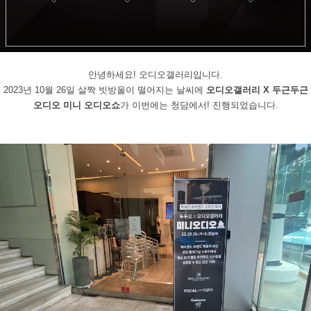
안녕하세요
!
오디오갤러리입니다
.
2023
년
10
월
26
일 살짝 빗방울이 떨어지는 날씨에
오디오갤러리
X
두근두근
오디오 미니 오디오쇼
가 이번에는 청담에서
!
진행되었습니다
.