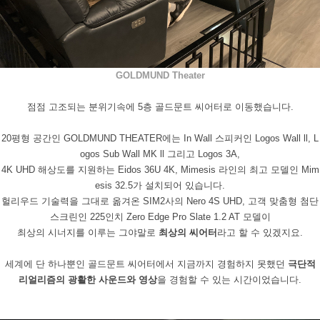
GOLDMUND Theater
점점 고조되는 분위기속에
5
층 골드문트 씨어터로 이동했습니다
.
20
평형 공간인
GOLDMUND THEATER
에는
In Wall
스피커인
Logos Wall ll, L
ogos Sub Wall MK ll
그리고
Logos 3A,
4K UHD
해상도를 지원하는
Eidos 36U 4K, Mimesis
라인의 최고 모델인
Mim
esis 32.5
가 설치되어 있습니다
.​
헐리우드 기술력을 그대로 옮겨온
SIM2
사의
Nero 4S UHD,
고객 맞춤형 첨단
스크린인
225
인치
Zero Edge Pro Slate 1.2 AT
모델이
최상의 시너지를 이루는 그야말로
최상의 씨어터
라고 할 수 있겠지요.
세계에 단 하나뿐인 골드문트 씨어터에서 지금까지 경험하지 못했던
극단적
리얼리즘의 광활한 사운드와 영상
을 경험할 수 있는 시간이었습니다.