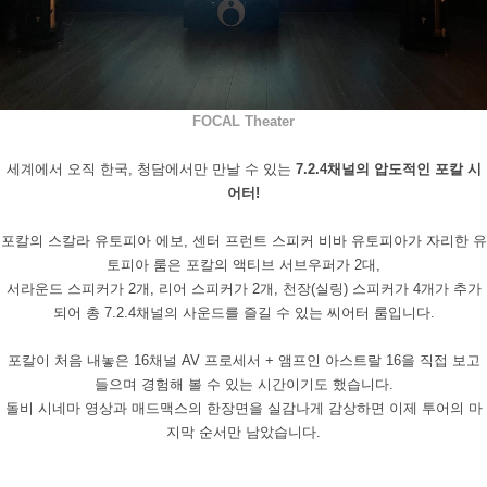
FOCAL Theater
세계에서 오직 한국
,
청담에서만 만날 수 있는
7.2.4
채널의 압도적인 포칼 시
어터
!
포칼의 스칼라 유토피아 에보
,
센터 프런트 스피커 비바 유토피아가 자리한 유
토피아 룸은
포칼의 액티브 서브우퍼가
2
대
,
서라운드 스피커가
2
개
,
리어 스피커가
2
개
,
천장
(
실링
)
스피커가
4
개가 추가
되어 총
7.2.4
채널의 사운드를 즐길 수 있는 씨어터 룸입니다
.
포칼이 처음 내놓은
16
채널
AV
프로세서
+
앰프인 아스트랄
16
을 직접 보고
들으며 경험해 볼 수 있는 시간이기도 했습니다
.
돌비 시네마 영상과 매드맥스의 한장면을 실감나게 감상하면 이제 투어의 마
지막 순서만 남았습니다
.