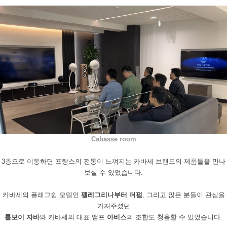
Cabasse
room
3
층으로 이동하면 프랑스의 전통이 느껴지는 카바세 브랜드의 제품들을 만나
보실 수 있었습니다
.
카바세의 플래그쉽 모델인
펠레그리나부터 더펄
,
그리고 많은 분들이 관심을
가져주셨던
톨보이 자바
와
카바세의 대표 앰프
아비스
의 조합도 청음할 수 있었습니다
.