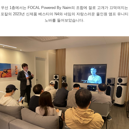
우선
1
층에서는
FOCAL Powered By Naim
의
조합에 절로 고개가 끄덕여지는
포칼의
2023
년 신제품 베스티아
N4
와
네임의 자랑스러운 올인원 앰프 유니티
노바를 들어보았습니다
.