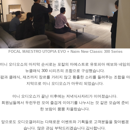
FOCAL MAESTRO UTOPIA EVO + Naim New Classic 300 Series
미니 오디오쇼의 마지막 순서로는 포칼의 마에스트로 유토피아 에보와 네임의
뉴클래식
300
시리즈의 조합으로 구성했습니다
.
팝과 클래식
,
재즈까지 장르를 가리지 않고 황홀한 소리를 들려주는 조합을 마
지막으로 미니 오디오쇼가 마무리 되었습니다
.
미니 오디오쇼가 끝난 이후에는 저녁식사자리가 이어졌습니다
.
회원님들께서 두런두런 모여 즐겁게 이야기를 나누시는 것 같은 모습에 준비
한 보람이 뿜뿜 차올랐습니다
.
앞으로도 오디오갤러리는 다채로운 이벤트와 기획들로 고객분들을 찾아뵙겠
습니다
.
많은 관심 부탁드리겠습니다
.
감사합니다
.