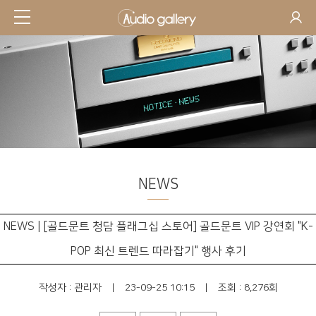
NEWS
NEWS | [골드문트 청담 플래그십 스토어] 골드문트 VIP 강연회 "K-
POP 최신 트렌드 따라잡기" 행사 후기
작성자 :
관리자
|
23-09-25 10:15
|
조회 : 8,276회