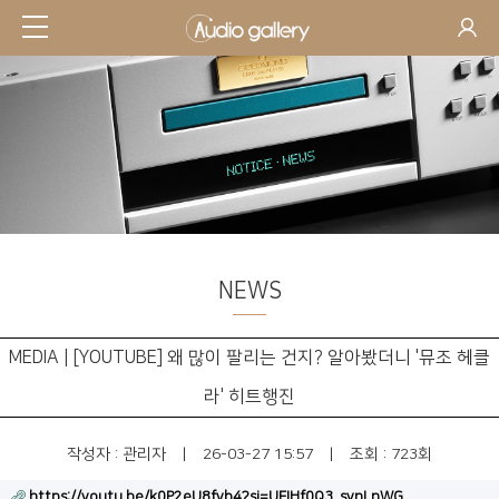
NEWS
MEDIA | [YOUTUBE] 왜 많이 팔리는 건지? 알아봤더니 '뮤조 헤클
라' 히트행진
작성자 :
관리자
|
26-03-27 15:57
|
조회 : 723회
https://youtu.be/k0P2eU8fyb4?si=UFIHf0Q3_synLnWG