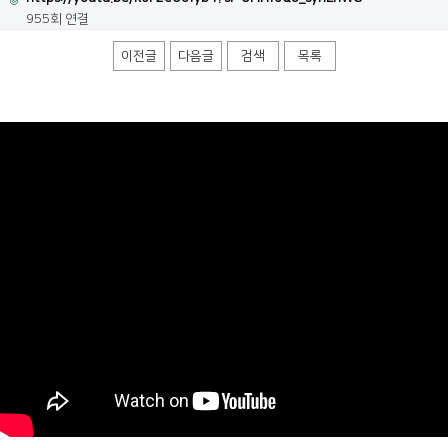
955회 연결
이전글
다음글
검색
목록