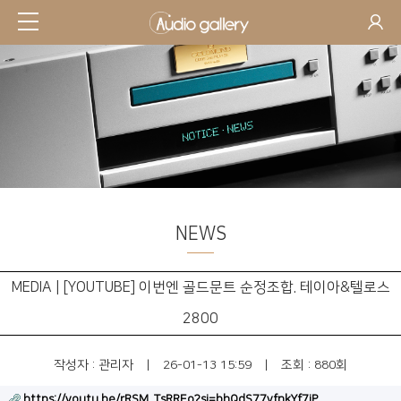
NEWS
MEDIA | [YOUTUBE] 이번엔 골드문트 순정조합. 테이아&텔로스
2800
작성자 :
관리자
|
26-01-13 15:59
|
조회 : 880회
https://youtu.be/rRSM_TsRREo?si=bhQdS77yfnkYf7jP