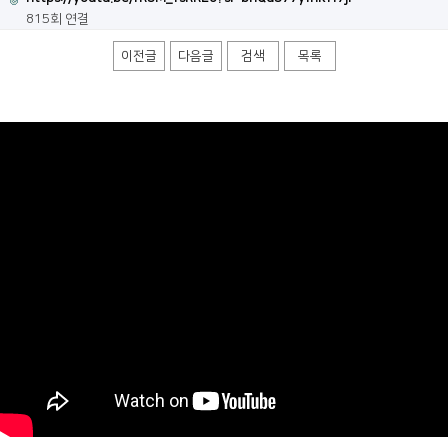
815회 연결
이전글
다음글
검색
목록