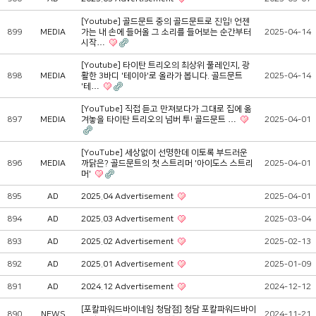
[Youtube] 골드문트 중의 골드문트로 진입! 언젠
899
MEDIA
가는 내 손에 들어올 그 소리를 들어보는 순간부터
2025-04-14
시작…
[Youtube] 타이탄 트리오의 최상위 풀레인지, 광
898
MEDIA
활한 3바디 '테이아'로 올라가 봅니다. 골드문트
2025-04-14
'테…
[YouTube] 직접 듣고 만져보다가 그대로 집에 옮
897
MEDIA
겨놓을 타이탄 트리오의 넘버 투! 골드문트 …
2025-04-01
[YouTube] 세상없이 선명한데 이토록 부드러운
896
MEDIA
까닭은? 골드문트의 첫 스트리머 '아이도스 스트리
2025-04-01
머'
895
AD
2025.04 Advertisement
2025-04-01
894
AD
2025.03 Advertisement
2025-03-04
893
AD
2025.02 Advertisement
2025-02-13
892
AD
2025.01 Advertisement
2025-01-09
891
AD
2024.12 Advertisement
2024-12-12
[포칼파워드바이네임 청담점] 청담 포칼파워드바이
890
NEWS
2024-11-21