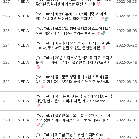
327
MEDIA
2022-06-23
무손실 음원재생이 가능한 무선 스피커!
[YouTube] ★핫이슈★ | 20년 베테랑! 하이엔드
326
MEDIA
2022-06-10
전문가 송해권 팀장님의 최애 오디오는....!
[YouTube] 골드문트 청담 플래그십 스토어 | 오디
325
MEDIA
2022-06-03
오를 예술의 반열에 올린 놀라운 브랜드
[YouTube] ★시청회 모집 중★ 카바세 더 펄 펠레
324
MEDIA
2022-05-20
그리나, 무엇과도 견줄 수 없는 올인원의 끝
[YouTube] 20년 노하우로 전세계 최.저.가 오디오
323
MEDIA
를 공급! | 성북본점에서 올인원부터 하이엔드까지!
2022-05-19
[YouTube] 골드문트 청담 플래그십 스토어 | 골드
322
MEDIA
문트를 가진다는 것은 더 좋을 삶을 위한 투자입니
2022-05-13
다
[YouTube] 성북 본점, ★본격 청음회 모집중★ 작
321
MEDIA
지만 강한 사운드 카바세 더 펄 케시 Cabasse …
2022-05-13
[YouTube] 올인원 오디오 다들 긴장해~ | 카바세
320
MEDIA
가 진정한 하이파이 사운드 제대로 알려줄게 잘 봐!
2022-05-09
[YouTube] 최고급 프랑스 무선 스피커 Cabasse
319
MEDIA
2022-04-14