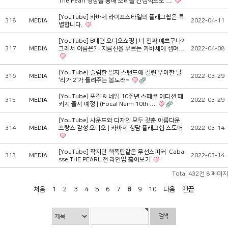
The Pearl 영상을 통해 소리를 간접적으로 …
[YouTube] 카바세 라이프스타일의 플래그쉽은 특
318
MEDIA
2022-04-11
별합니다.
[YouTube] B대면 오디오쇼핑 | 너 진짜 예쁘구나?
317
MEDIA
그래서 이름은? | 지름신을 부르는 카바세에 셈며…
2022-04-08
[YouTube] 슬림한 일자 스탠드에 걸린 우아한 달
316
MEDIA
2022-03-29
‘리가 2’가 들려주는 봄노래~
[YouTube] 포칼 & 네임 10주년 스페셜 에디션 패
315
MEDIA
2022-03-29
키지 출시 예정 | (Focal Naim 10th …
[YouTube] 사운드와 디자인 모두 갖춘 아름다운
314
MEDIA
프랑스 감성 오디오 | 카바세 청담 플래그십 스토어
2022-03-14
[YouTube] 작지만 핵폭탄같은 무선스피커. Caba
313
MEDIA
2022-03-14
sse THE PEARL 전 라인업 훓어보기
Total 432건
8 페이지
처음
1
2
3
4
5
6
7
8
9
10
다음
맨끝