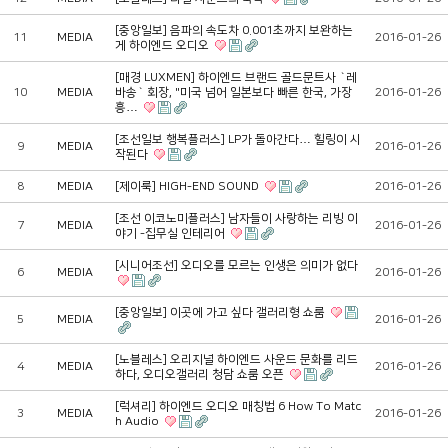
[중앙일보] 음파의 속도차 0.001초까지 보완하는
11
MEDIA
2016-01-26
게 하이엔드 오디오
[매경 LUXMEN] 하이엔드 브랜드 골드문트사 `레
10
MEDIA
바송` 회장, "미국 넘어 일본보다 빠른 한국, 가장
2016-01-26
흥…
[조선일보 행복플러스] LP가 돌아간다… 힐링이 시
9
MEDIA
2016-01-26
작된다
8
MEDIA
[제이룩] HIGH-END SOUND
2016-01-26
[조선 이코노미플러스] 남자들이 사랑하는 리빙 이
7
MEDIA
2016-01-26
야기 -집무실 인테리어
[시니어조선] 오디오를 모르는 인생은 의미가 없다
6
MEDIA
2016-01-26
[중앙일보] 이곳에 가고 싶다 갤러리형 쇼룸
5
MEDIA
2016-01-26
[노블레스] 오리지널 하이엔드 사운드 문화를 리드
4
MEDIA
2016-01-26
하다, 오디오갤러리 청담 쇼룸 오픈
[럭셔리] 하이엔드 오디오 매칭법 6 How To Matc
3
MEDIA
2016-01-26
h Audio