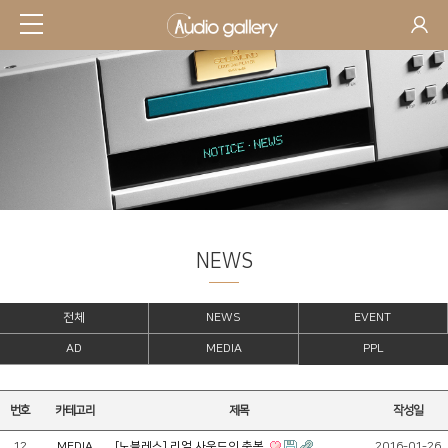
NEWS
전체
NEWS
EVENT
AD
MEDIA
PPL
번호
카테고리
제목
작성일
12
MEDIA
[노블레스] 리얼 사운드의 축복
2016-01-26