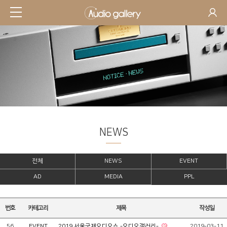
NEWS
전체
NEWS
EVENT
AD
MEDIA
PPL
번호
카테고리
제목
작성일
56
EVENT
2019 서울국제오디오쇼 -오디오갤러리-
2019-03-11