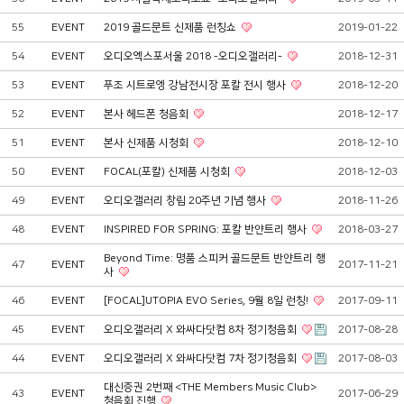
55
EVENT
2019 골드문트 신제품 런칭쇼
2019-01-22
54
EVENT
오디오엑스포서울 2018 -오디오갤러리-
2018-12-31
53
EVENT
푸조 시트로엥 강남전시장 포칼 전시 행사
2018-12-20
52
EVENT
본사 헤드폰 청음회
2018-12-17
51
EVENT
본사 신제품 시청회
2018-12-10
50
EVENT
FOCAL(포칼) 신제품 시청회
2018-12-03
49
EVENT
오디오갤러리 창립 20주년 기념 행사
2018-11-26
48
EVENT
INSPIRED FOR SPRING: 포칼 반얀트리 행사
2018-03-27
Beyond Time: 명품 스피커 골드문트 반얀트리 행
47
EVENT
2017-11-21
사
46
EVENT
[FOCAL]UTOPIA EVO Series, 9월 8일 런칭!
2017-09-11
45
EVENT
오디오갤러리 X 와싸다닷컴 8차 정기청음회
2017-08-28
44
EVENT
오디오갤러리 X 와싸다닷컴 7차 정기청음회
2017-08-03
대신증권 2번째 <THE Members Music Club>
43
EVENT
2017-06-29
청음회 진행