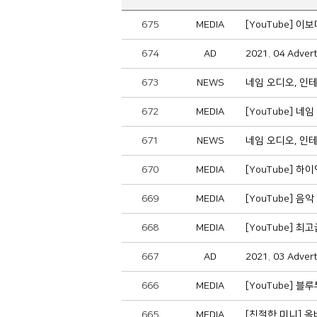
675
MEDIA
[YouTube] 이
674
AD
2021. 04 Adve
673
NEWS
네임 오디오, 인
672
MEDIA
[YouTube] 네임
671
NEWS
네임 오디오, 인
670
MEDIA
[YouTube]
669
MEDIA
[YouTube] 
668
MEDIA
[YouTube]
667
AD
2021. 03 Adve
666
MEDIA
[YouTube] 
665
MEDIA
[친절한 미니] 올바른