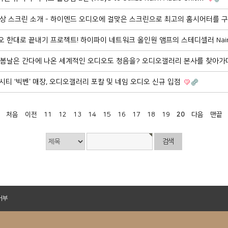
SI 영상 스크린 소개 - 하이엔드 오디오에 걸맞은 스크린으로 최고의 홈시어터를
오디오 한대로 끝내기 프로젝트! 하이파이 네트워크 올인원 앰프의 스테디셀러 Nai
 영화 봄날은 간다에 나온 세계적인 오디오도 청음을? 오디오갤러리 본사를 찾아가
시티 ‘빅벤’ 매장, 오디오갤러리 포칼 및 네임 오디오 신규 입점
처음
이전
11
12
13
14
15
16
17
18
19
20
다음
맨끝
거부