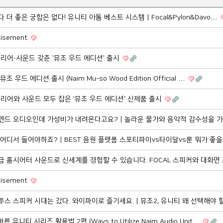
보다 더 좋은 궁합은 없다! 유니티 아톰 베스트 시스템 | Focal&Pylon&Davo…
rtisement
테리어·사운드 갖춘 '뮤조 우드 에디션' 출시
 뮤조 우드 에디션 출시 (Naim Mu-so Wood Edition Official …
테리어와 사운드 모두 잡은 ‘뮤조 우드 에디션’ 신제품 출시
 하이엔드 오디오인데 가성비가 내려온다고요? | 놀라운 물가와 음악적 감수성을 
음악 어디서 들어야하죠? | BEST 음원 플랫폼 스포티파이vs타이달vs룬 뭐가 좋
 최고급 홈시어터 사운드로 신세계를 경험할 수 있습니다. FOCAL 스피커와 대화
rtisement
블루투스 스피커 시대는 갔다. 와이파이로 즐기세요. | 뮤조2, 유니티 왜 선택해야
 유니티 시리즈 활용법 2편 (Ways to Utilize Naim Audio Unit…